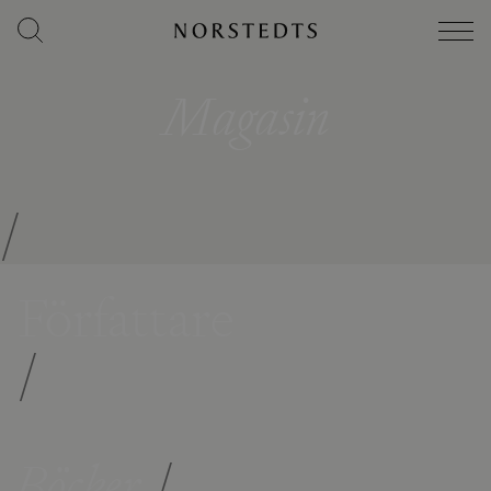
Magasin
/
Författare
/
Böcker
/