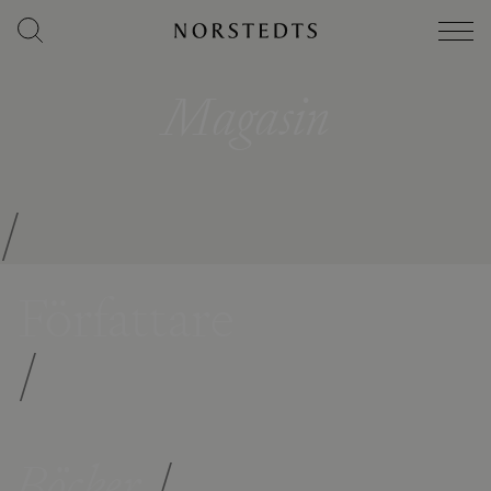
Magasin
/
Författare
/
Böcker
/