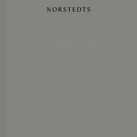
Författar
e