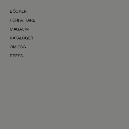
BÖCKER
FÖRFATTARE
MAGASIN
KATALOGER
OM OSS
PRESS
KONTAKTA OSS
HÅLLBARHET
MANUS