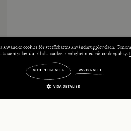
s använder
cookies
för att förbättra användarupplevelsen. Genom
ts samtycker du till alla cookies i enlighet med vår cookiepolicy.
ACCEPTERA ALLA
AVVISA ALLT
/
VISA DETALJER
IKT NÖDVÄNDIGT
PRESTANDA
INRIKTNING
FU
numerera på våra nyhetsbrev!
Strikt nödvändigt
Prestanda
Inriktning
Funktioner