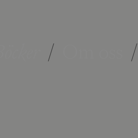
öcker
/
Om oss
/