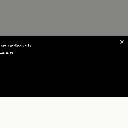
×
 att använda vår
Läs mer
NKTIONER