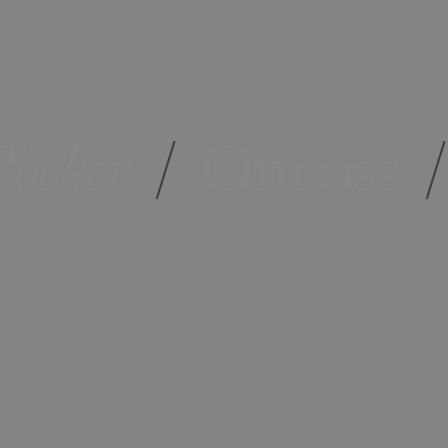
öcker
/
Om oss
/