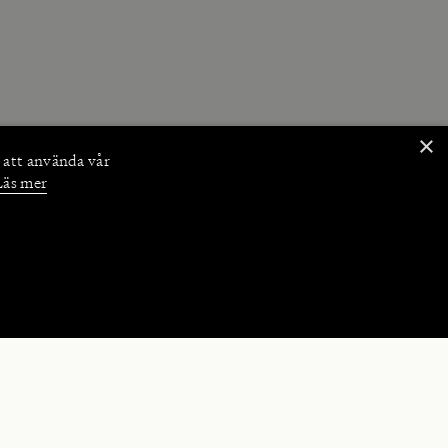
×
 att använda vår
Läs mer
NKTIONER