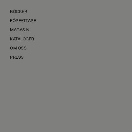
BÖCKER
FÖRFATTARE
MAGASIN
KATALOGER
OM OSS
PRESS
KONTAKTA OSS
HÅLLBARHET
MANUS