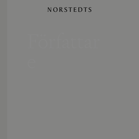
Författar
e