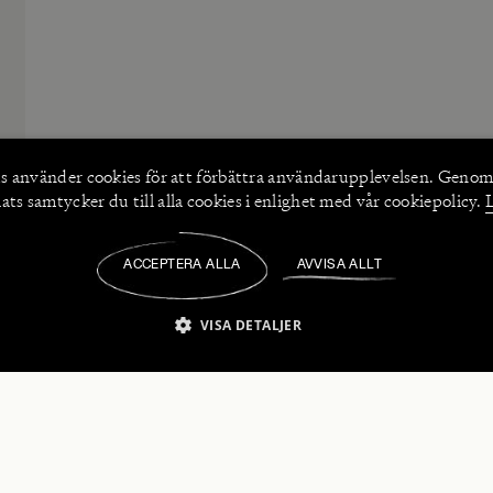
s använder
cookies
för att förbättra användarupplevelsen. Genom
ts samtycker du till alla cookies i enlighet med vår cookiepolicy.
ACCEPTERA ALLA
AVVISA ALLT
/
VISA DETALJER
IKT NÖDVÄNDIGT
PRESTANDA
INRIKTNING
FU
numerera på våra nyhetsbrev!
Strikt nödvändigt
Prestanda
Inriktning
Funktioner