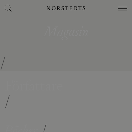
Magasin
/
Författare
/
Böcker
/