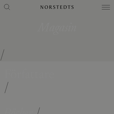
Magasin
/
Författare
/
Böcker
/