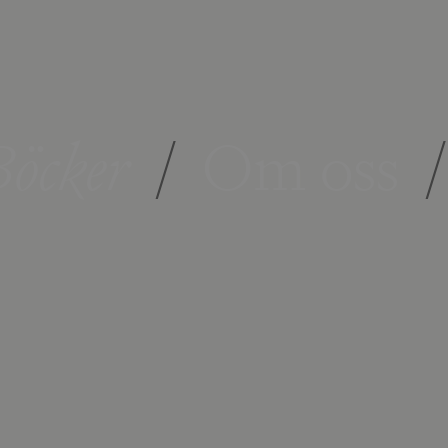
öcker
/
Om oss
/