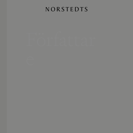
Författar
e