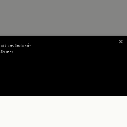
×
 att använda vår
Läs mer
NKTIONER