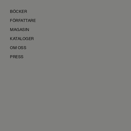
BÖCKER
FÖRFATTARE
MAGASIN
KATALOGER
OM OSS
PRESS
KONTAKTA OSS
HÅLLBARHET
MANUS