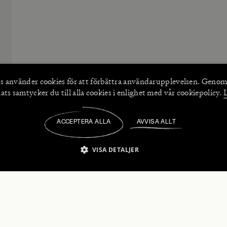
s använder
cookies
för att förbättra användarupplevelsen. Genom
ts samtycker du till alla cookies i enlighet med vår cookiepolicy.
ACCEPTERA ALLA
AVVISA ALLT
/
VISA DETALJER
IKT NÖDVÄNDIGT
PRESTANDA
INRIKTNING
FU
numerera på våra nyhetsbrev!
Strikt nödvändigt
Prestanda
Inriktning
Funktioner