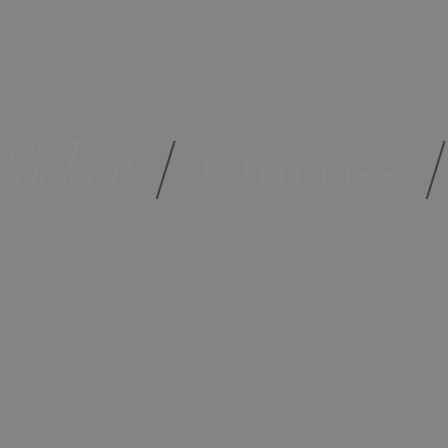
öcker
/
Om oss
/