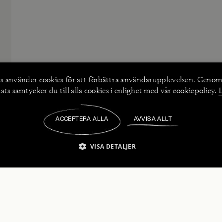
s använder
cookies
för att förbättra användarupplevelsen. Genom
ts samtycker du till alla cookies i enlighet med vår cookiepolicy.
ACCEPTERA ALLA
AVVISA ALLT
/
VISA DETALJER
IKT NÖDVÄNDIGT
PRESTANDA
INRIKTNING
FU
numerera på våra nyhetsbrev!
Strikt nödvändigt
Prestanda
Inriktning
Funktioner