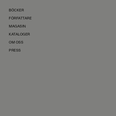
BÖCKER
FÖRFATTARE
MAGASIN
KATALOGER
OM OSS
PRESS
KONTAKTA OSS
HÅLLBARHET
MANUS