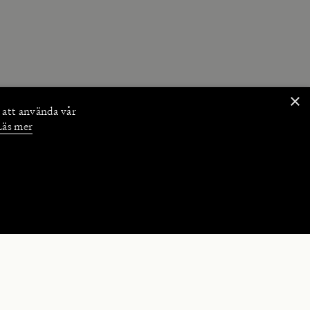
×
 att använda vår
Läs mer
NKTIONER