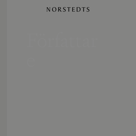
Författar
e