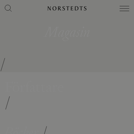
Magasin
/
Författare
/
Böcker
/