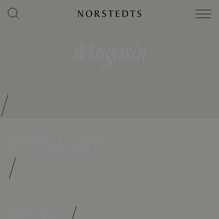
Magasin
/
Författare
/
Böcker
/