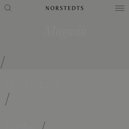
Magasin
/
Författare
/
Böcker
/