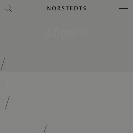
Magasin
/
Författare
/
Böcker
/