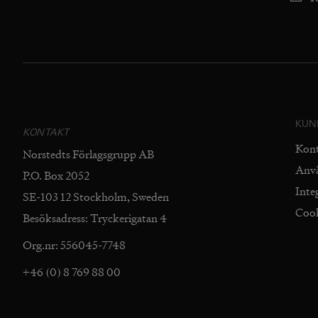
KUN
KONTAKT
Kon
Norstedts Förlagsgrupp AB
Anv
P.O. Box 2052
Inte
SE-103 12 Stockholm, Sweden
Coo
Besöksadress: Tryckerigatan 4
Org.nr: 556045-7748
+46 (0) 8 769 88 00