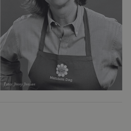
Foto
:
Jenny Jonsson