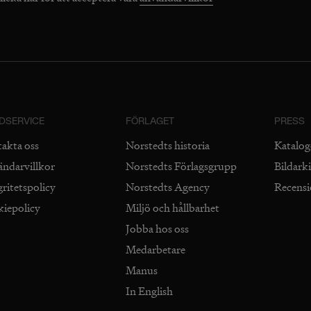
DSERVICE
FÖRLAGET
PRESS
takta oss
Norstedts historia
Katalog
ändarvillkor
Norstedts Förlagsgrupp
Bildark
gritetspolicy
Norstedts Agency
Recens
kiepolicy
Miljö och hållbarhet
Jobba hos oss
Medarbetare
Manus
In English