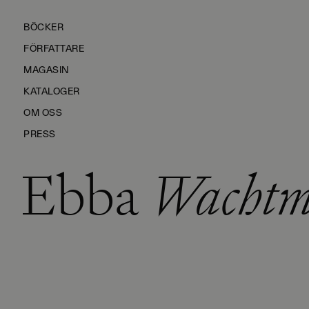
BÖCKER
FÖRFATTARE
MAGASIN
KATALOGER
OM OSS
PRESS
Ebba
Wachtme
KONTAKTA OSS
HÅLLBARHET
MANUS