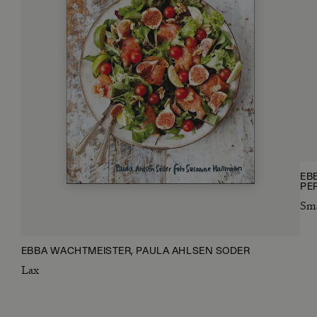
EB
PE
Små
EBBA WACHTMEISTER, PAULA AHLSÉN SÖDER
Lax