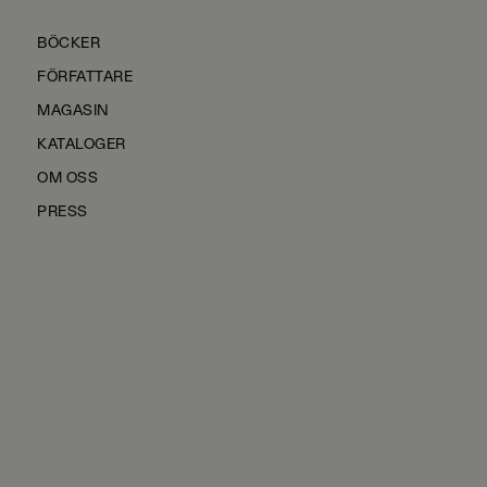
BÖCKER
FÖRFATTARE
MAGASIN
KATALOGER
OM OSS
PRESS
KONTAKTA OSS
HÅLLBARHET
MANUS