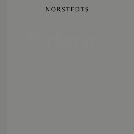
Författar
e