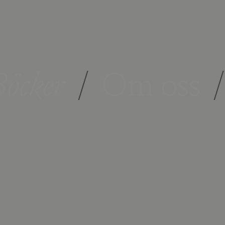
öcker
/
Om oss
/