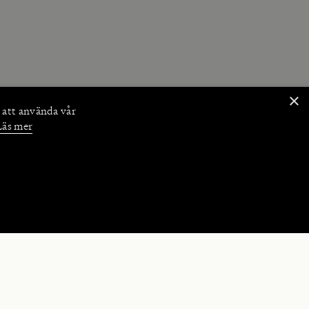
×
 att använda vår
Läs mer
NKTIONER