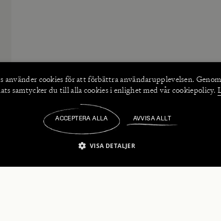
s använder
cookies
för att förbättra användarupplevelsen. Genom
ts samtycker du till alla cookies i enlighet med vår cookiepolicy.
ACCEPTERA ALLA
AVVISA ALLT
/
VISA DETALJER
IKT NÖDVÄNDIGT
PRESTANDA
INRIKTNING
FU
numerera på våra nyhetsbrev!
Strikt nödvändigt
Prestanda
Inriktning
Funktioner