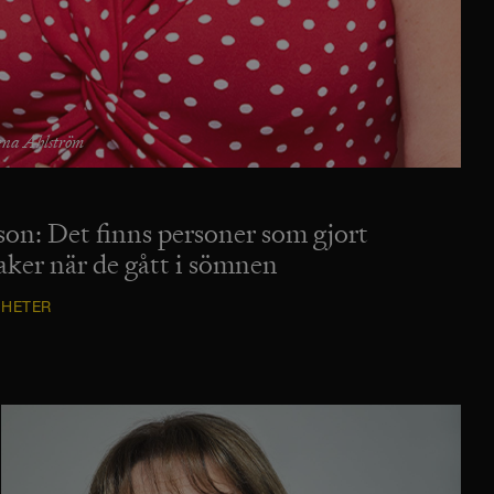
na Ahlström
on: Det finns personer som gjort
aker när de gått i sömnen
HETER