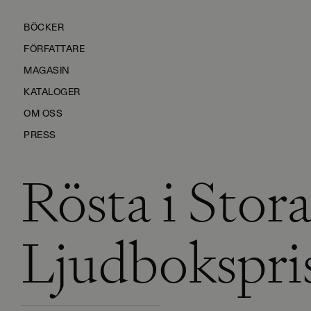
BÖCKER
FÖRFATTARE
MAGASIN
KATALOGER
OM OSS
PRESS
Rösta i Stor
KONTAKTA OSS
HÅLLBARHET
MANUS
Ljudbokspri