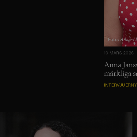
Anna-Le
Foto:
10 MARS 2026
Anna Janss
märkliga s
INTERVJUER
NY