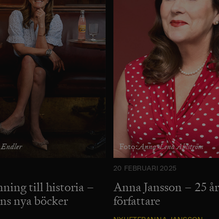
 Endler
Anna-Lena Ahlström
Foto:
20 FEBRUARI 2025
ning till historia –
Anna Jansson – 25 å
s nya böcker
författare