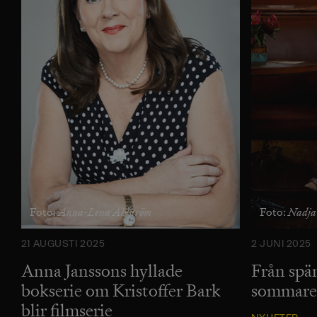
Anna-Lena Ahlström
Nadja
Foto:
Foto:
21 AUGUSTI 2025
2 JUNI 2025
Anna Janssons hyllade
Från spän
bokserie om Kristoffer Bark
sommaren
blir filmserie