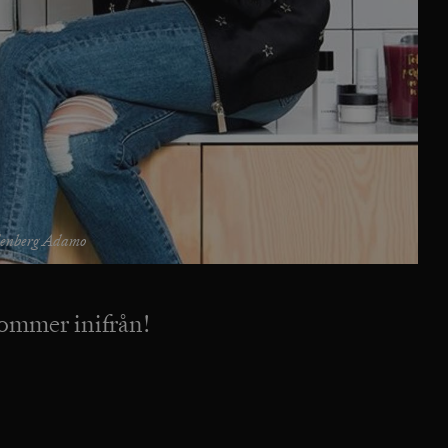
denberg Adamo
ommer inifrån!