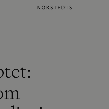
tet:
som