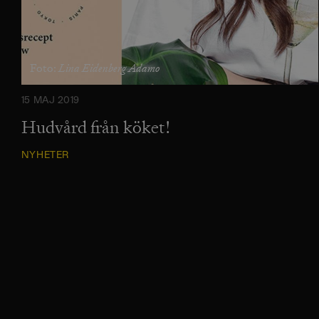
Lina Eidenberg Adamo
Foto:
15 MAJ 2019
Hudvård från köket!
NYHETER