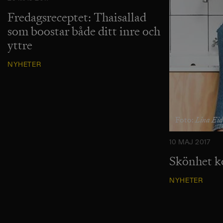
Fredagsreceptet: Thaisallad
som boostar både ditt inre och
yttre
NYHETER
Lina Ei
Foto:
10 MAJ 2017
Skönhet k
NYHETER