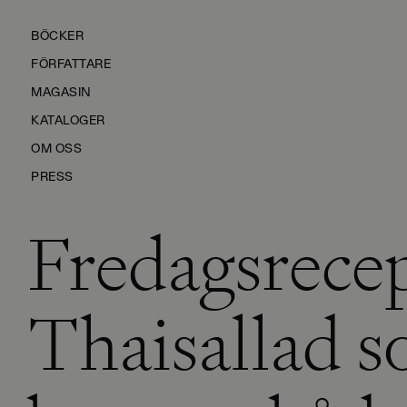
BÖCKER
FÖRFATTARE
MAGASIN
KATALOGER
OM OSS
PRESS
Fredagsrecep
KONTAKTA OSS
HÅLLBARHET
MANUS
Thaisallad 