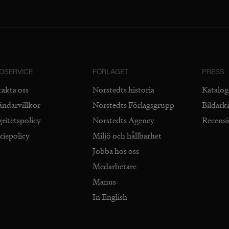
DSERVICE
FÖRLAGET
PRESS
takta oss
Norstedts historia
Katalog
ändarvillkor
Norstedts Förlagsgrupp
Bildark
gritetspolicy
Norstedts Agency
Recens
kiepolicy
Miljö och hållbarhet
Jobba hos oss
Medarbetare
Manus
In English