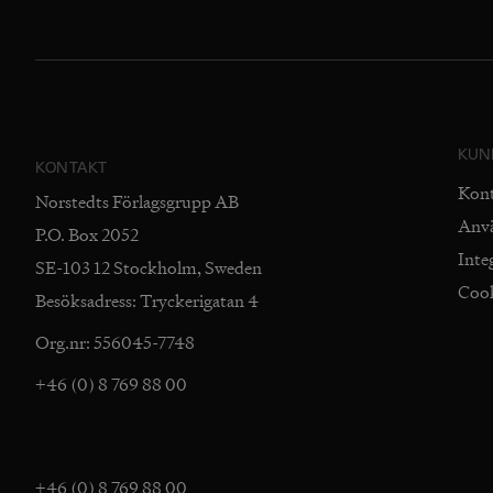
KUN
KONTAKT
Kon
Norstedts Förlagsgrupp AB
Anv
P.O. Box 2052
Inte
SE-103 12 Stockholm, Sweden
Coo
Besöksadress: Tryckerigatan 4
Org.nr: 556045-7748
+46 (0) 8 769 88 00
+46 (0) 8 769 88 00