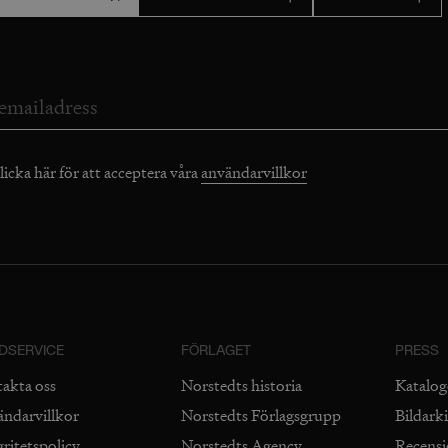
licka här för att acceptera våra
användarvillkor
DSERVICE
FÖRLAGET
PRESS
takta oss
Norstedts historia
Katalog
ändarvillkor
Norstedts Förlagsgrupp
Bildark
gritetspolicy
Norstedts Agency
Recens