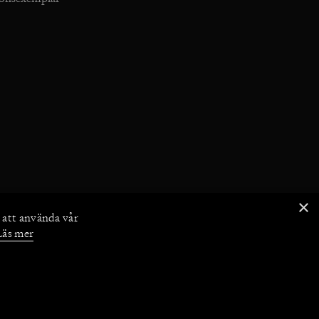
×
 att använda vår
Läs mer
Böcker
/
Om oss