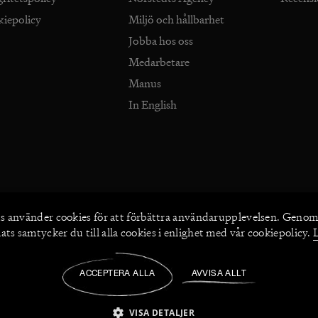
kiepolicy
Miljö och hållbarhet
Jobba hos oss
Medarbetare
Manus
In English
s använder
cookies
för att förbättra användarupplevelsen. Genom
ts samtycker du till alla cookies i enlighet med vår cookiepolicy.
2026
©
Norstedts
ACCEPTERA ALLA
AVVISA ALLT
in
/
Författare
/
VISA DETALJER