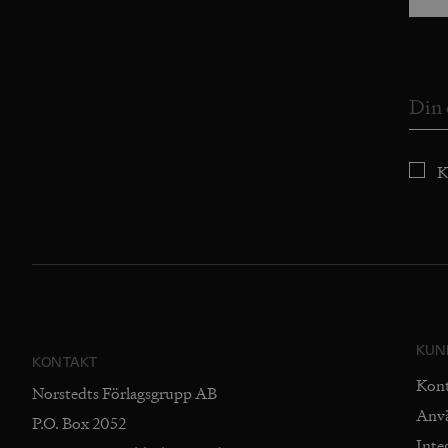
K
KUN
KONTAKT
Kon
Norstedts Förlagsgrupp AB
Anv
P.O. Box 2052
Inte