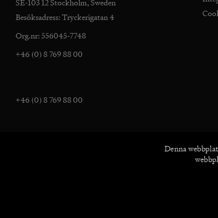
SE-103 12 Stockholm, Sweden
Coo
Besöksadress: Tryckerigatan 4
Org.nr: 556045-7748
+46 (0) 8 769 88 00
+46 (0) 8 769 88 00
Denna webbplat
webbpla
UTFORSKA NORSTEDTS
Om oss
/
Magas