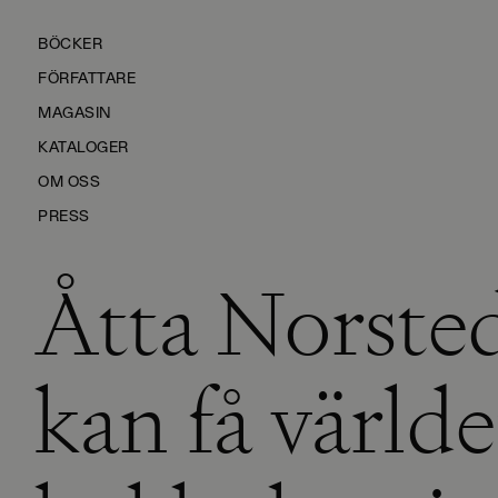
BÖCKER
FÖRFATTARE
MAGASIN
KATALOGER
OM OSS
PRESS
Åtta Norsted
KONTAKTA OSS
HÅLLBARHET
MANUS
kan få världe