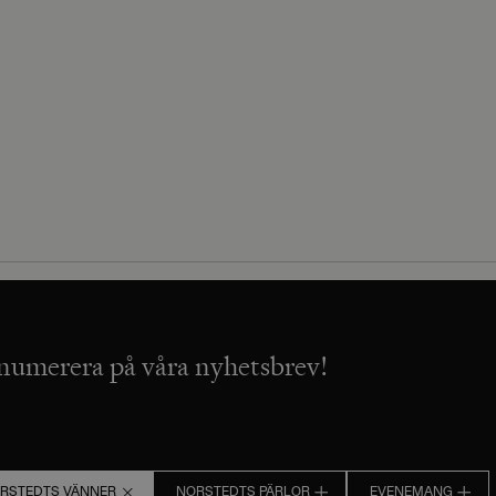
numerera på våra nyhetsbrev!
RSTEDTS VÄNNER
NORSTEDTS PÄRLOR
EVENEMANG