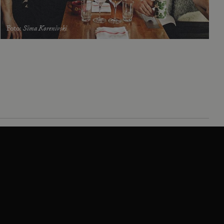
Foto
:
Sima Korenivski