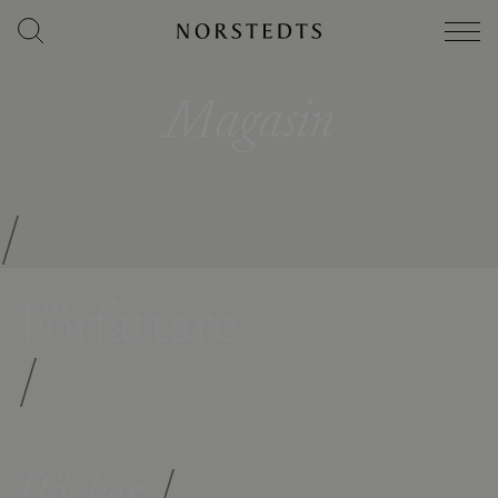
Magasin
/
Författare
/
Böcker
/