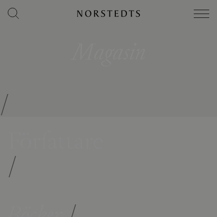
Magasin
/
Författare
/
Böcker
/