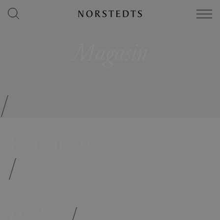
Magasin
/
Författare
/
Böcker
/