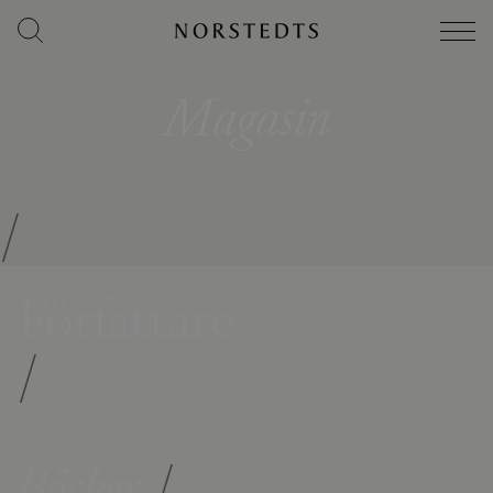
Magasin
/
Författare
/
Böcker
/