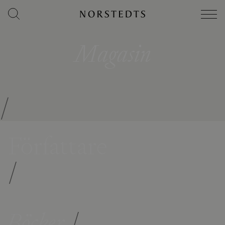
Magasin
/
Författare
/
Böcker
/