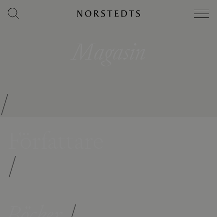
Magasin
/
Författare
/
Böcker
/