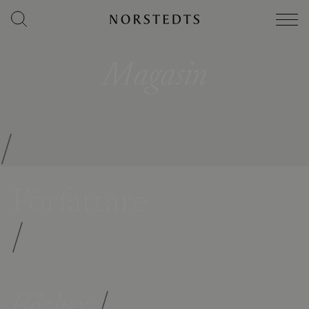
Magasin
/
Författare
/
Böcker
/