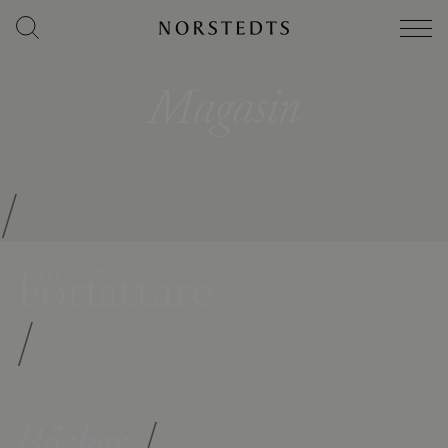
Magasin
/
Författare
/
Böcker
/