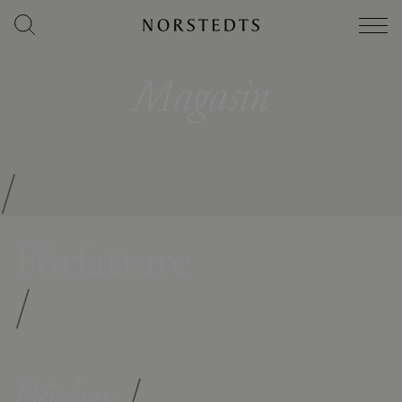
Magasin
/
Författare
/
Böcker
/