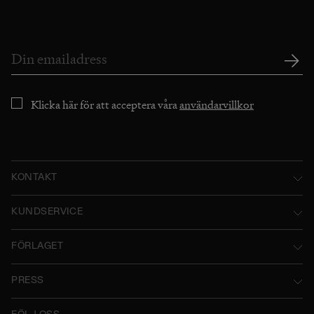
Klicka här för att acceptera våra
användarvillkor
KONTAKT
Norstedts Förlagsgrupp AB
KUNDSERVICE
P.O. Box 2052
Kontakta oss
FÖRLAGET
SE-103 12 Stockholm, Sweden
Användarvillkor
Norstedts historia
Besöksadress: Tryckerigatan 4
PRESS
Integritetspolicy
Norstedts Förlagsgrupp
Kataloger
Org.nr: 556045-7748