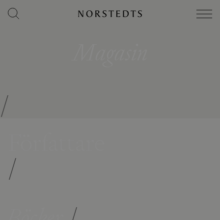
Magasin
/
Författare
/
Böcker
/