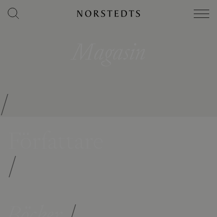
Magasin
/
Författare
/
Böcker
/