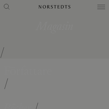
Magasin
/
Författare
/
Böcker
/