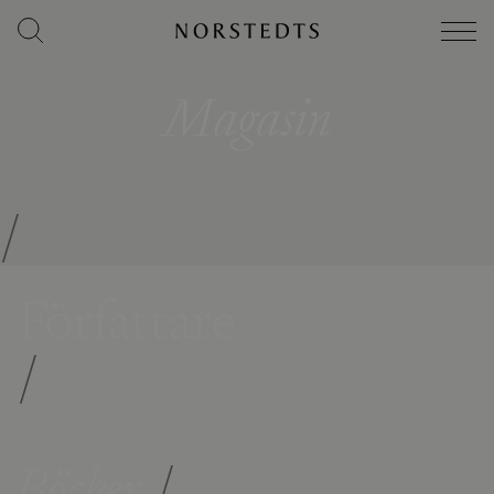
Magasin
/
Författare
/
Böcker
/