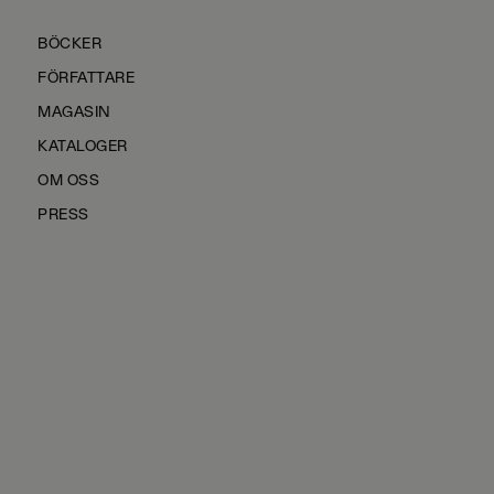
BÖCKER
FÖRFATTARE
MAGASIN
KATALOGER
OM OSS
PRESS
KONTAKTA OSS
HÅLLBARHET
MANUS