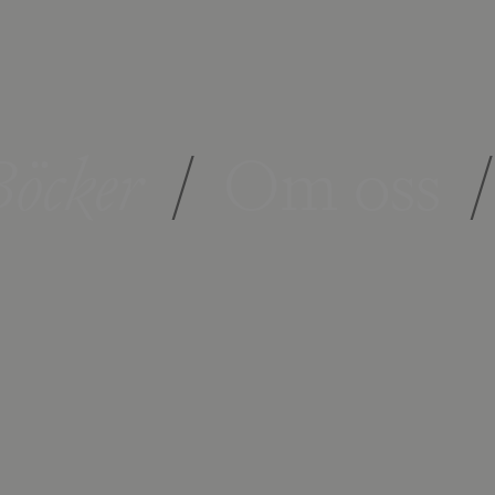
öcker
/
Om oss
/