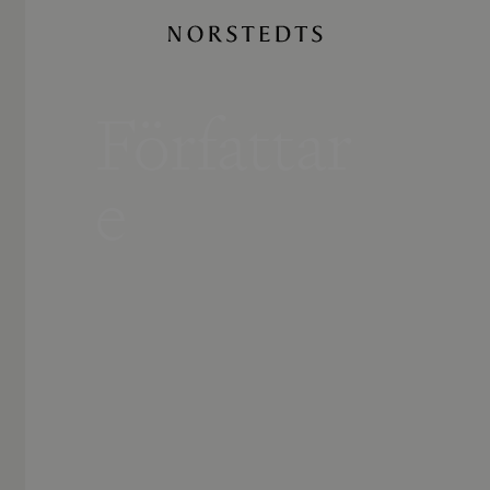
Författar
e