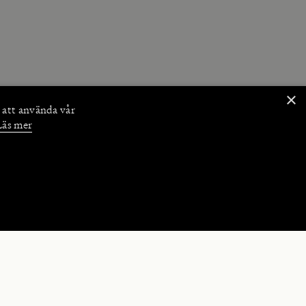
×
 att använda vår
Läs mer
NKTIONER