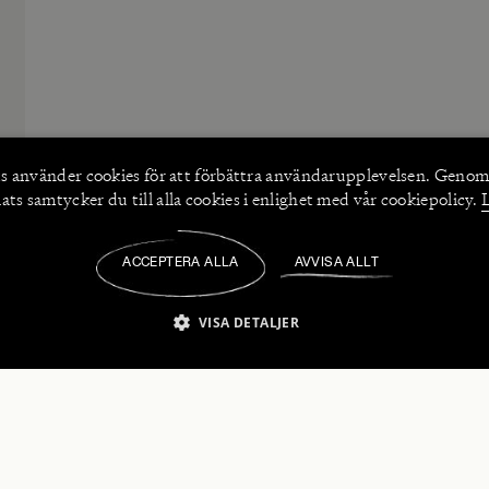
s använder
cookies
för att förbättra användarupplevelsen. Genom
ts samtycker du till alla cookies i enlighet med vår cookiepolicy.
ACCEPTERA ALLA
AVVISA ALLT
/
VISA DETALJER
IKT NÖDVÄNDIGT
PRESTANDA
INRIKTNING
FU
numerera på våra nyhetsbrev!
Strikt nödvändigt
Prestanda
Inriktning
Funktioner