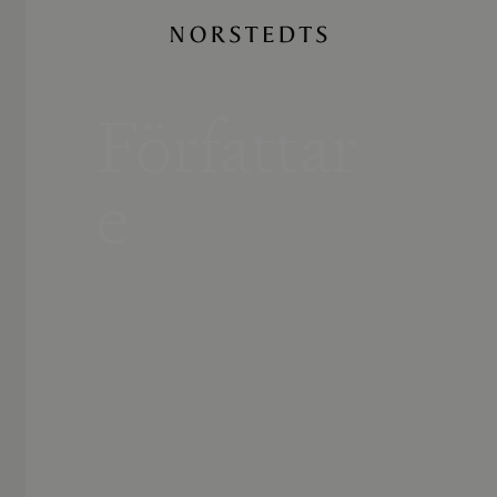
Författar
e