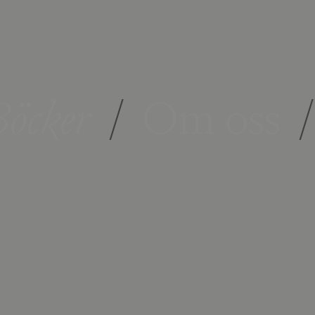
öcker
/
Om oss
/