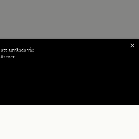
×
 att använda vår
Läs mer
NKTIONER