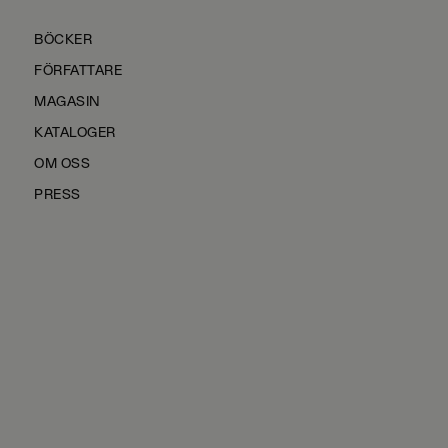
BÖCKER
FÖRFATTARE
MAGASIN
KATALOGER
OM OSS
PRESS
KONTAKTA OSS
HÅLLBARHET
MANUS