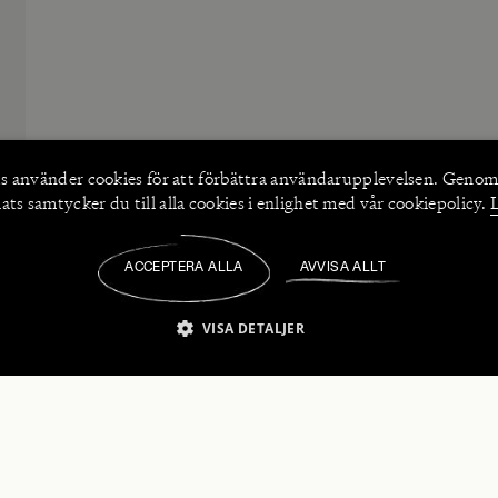
s använder
cookies
för att förbättra användarupplevelsen. Genom
ts samtycker du till alla cookies i enlighet med vår cookiepolicy.
ACCEPTERA ALLA
AVVISA ALLT
/
VISA DETALJER
IKT NÖDVÄNDIGT
PRESTANDA
INRIKTNING
FU
numerera på våra nyhetsbrev!
Strikt nödvändigt
Prestanda
Inriktning
Funktioner