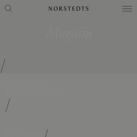
Magasin
/
Författare
/
Böcker
/