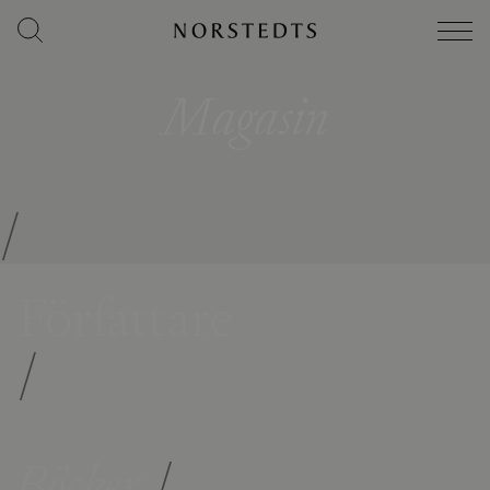
Magasin
/
Författare
/
Böcker
/