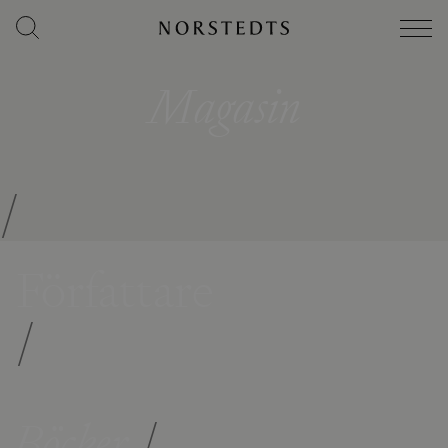
Magasin
/
Författare
/
Böcker
/