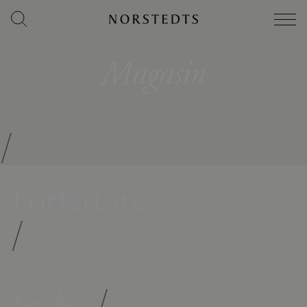
Magasin
/
Författare
/
Böcker
/