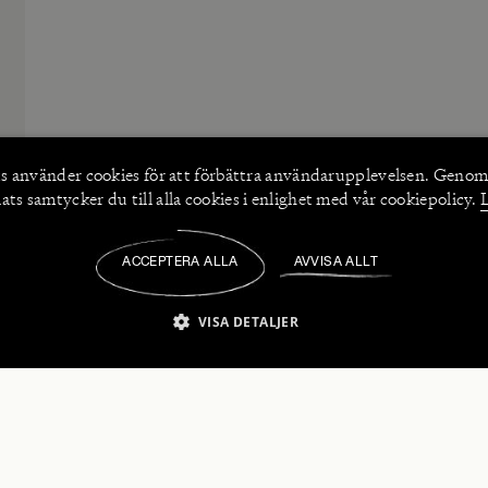
s använder
cookies
för att förbättra användarupplevelsen. Genom
ts samtycker du till alla cookies i enlighet med vår cookiepolicy.
ACCEPTERA ALLA
AVVISA ALLT
/
VISA DETALJER
IKT NÖDVÄNDIGT
PRESTANDA
INRIKTNING
FU
numerera på våra nyhetsbrev!
Strikt nödvändigt
Prestanda
Inriktning
Funktioner