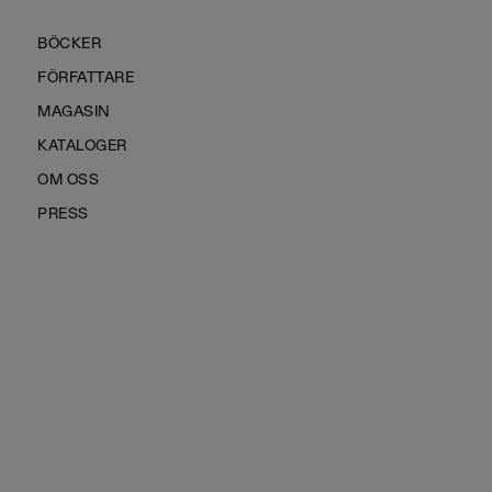
BÖCKER
FÖRFATTARE
MAGASIN
KATALOGER
OM OSS
PRESS
KONTAKTA OSS
HÅLLBARHET
MANUS