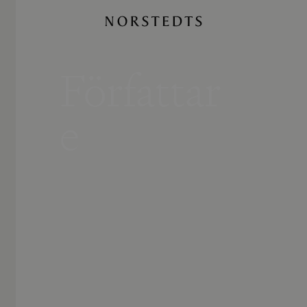
Författar
e