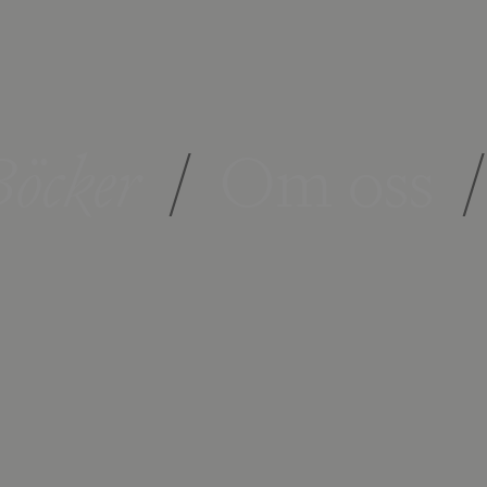
öcker
/
Om oss
/