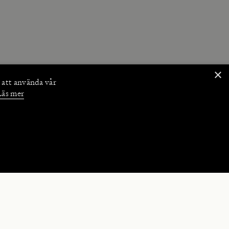
×
 att använda vår
Läs mer
NKTIONER