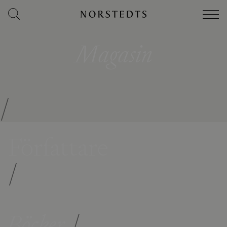
Magasin
/
Författare
/
Böcker
/