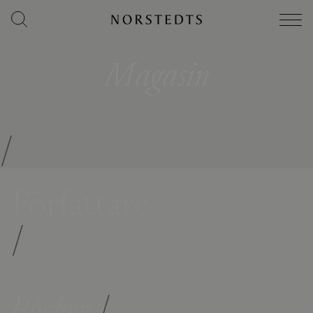
Magasin
/
Författare
/
Böcker
/