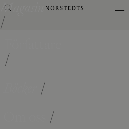
Magasin
/
Författare
/
Böcker
/
Om oss
/