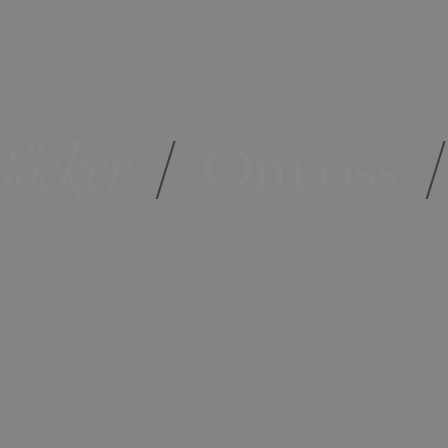
öcker
/
Om oss
/