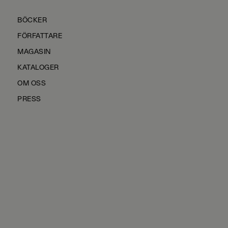
BÖCKER
FÖRFATTARE
MAGASIN
KATALOGER
OM OSS
PRESS
KONTAKTA OSS
HÅLLBARHET
MANUS