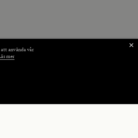
×
 att använda vår
Läs mer
NKTIONER