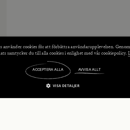
s använder
cookies
för att förbättra användarupplevelsen. Genom
ts samtycker du till alla cookies i enlighet med vår cookiepolicy.
ACCEPTERA ALLA
AVVISA ALLT
/
VISA DETALJER
IKT NÖDVÄNDIGT
PRESTANDA
INRIKTNING
FU
numerera på våra nyhetsbrev!
Strikt nödvändigt
Prestanda
Inriktning
Funktioner