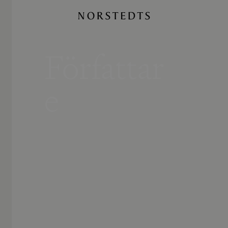
Författar
e