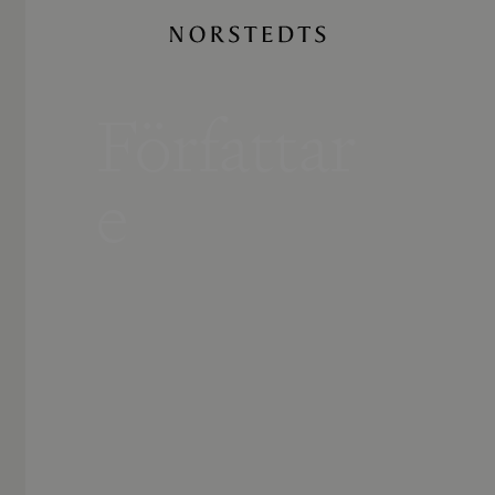
Författar
e