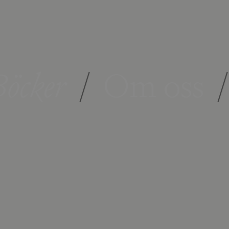
öcker
/
Om oss
/