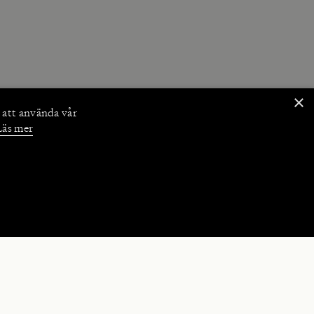
×
 att använda vår
Läs mer
NKTIONER