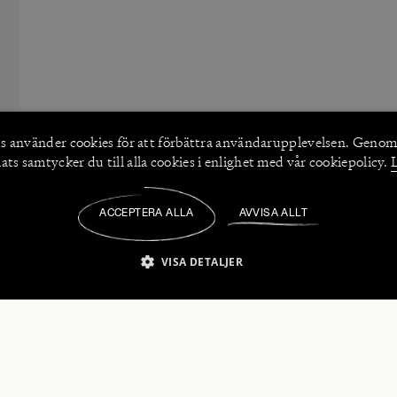
s använder
cookies
för att förbättra användarupplevelsen. Genom
ts samtycker du till alla cookies i enlighet med vår cookiepolicy.
ACCEPTERA ALLA
AVVISA ALLT
/
VISA DETALJER
IKT NÖDVÄNDIGT
PRESTANDA
INRIKTNING
FU
numerera på våra nyhetsbrev!
Strikt nödvändigt
Prestanda
Inriktning
Funktioner