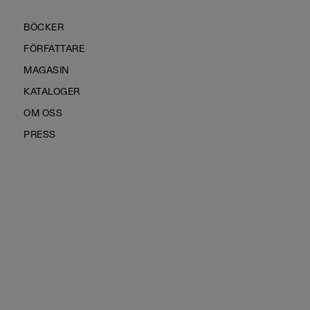
BÖCKER
FÖRFATTARE
MAGASIN
KATALOGER
OM OSS
PRESS
KONTAKTA OSS
HÅLLBARHET
MANUS