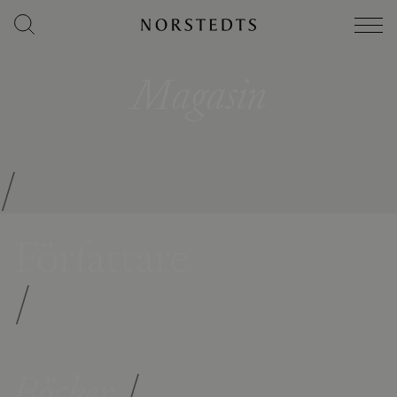
Magasin
/
Författare
/
Böcker
/