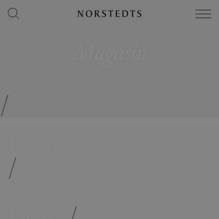
Magasin
/
Författare
/
Böcker
/