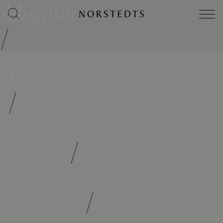
Magasin
/
Författare
/
Böcker
/
Om oss
/