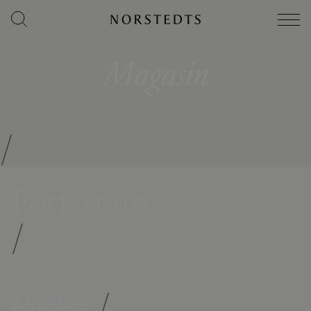
Magasin
/
Författare
/
Böcker
/