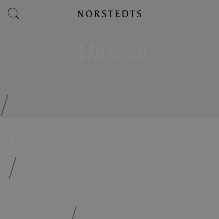
Magasin
/
Författare
/
Böcker
/