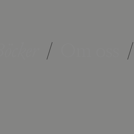
öcker
/
Om oss
/