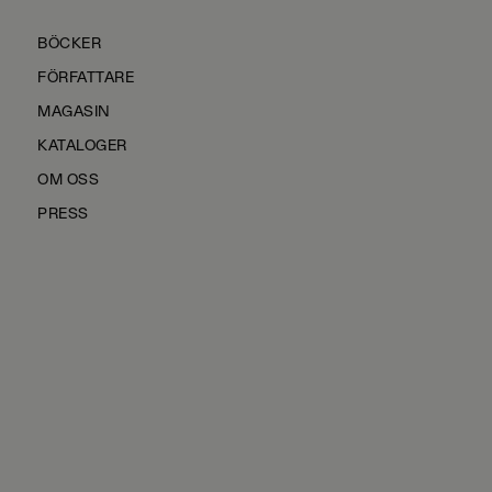
BÖCKER
FÖRFATTARE
MAGASIN
KATALOGER
OM OSS
PRESS
KONTAKTA OSS
HÅLLBARHET
MANUS