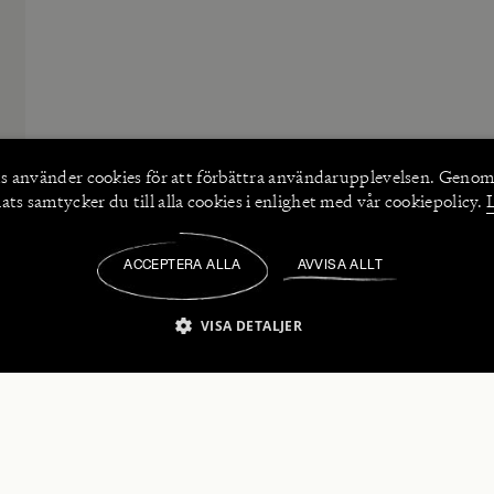
s använder
cookies
för att förbättra användarupplevelsen. Genom
ts samtycker du till alla cookies i enlighet med vår cookiepolicy.
ACCEPTERA ALLA
AVVISA ALLT
/
VISA DETALJER
IKT NÖDVÄNDIGT
PRESTANDA
INRIKTNING
FU
numerera på våra nyhetsbrev!
Strikt nödvändigt
Prestanda
Inriktning
Funktioner