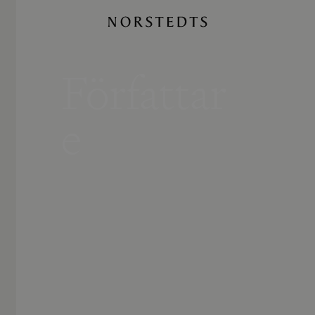
Författar
e