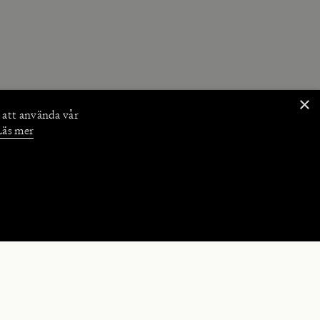
×
 att använda vår
Läs mer
NKTIONER