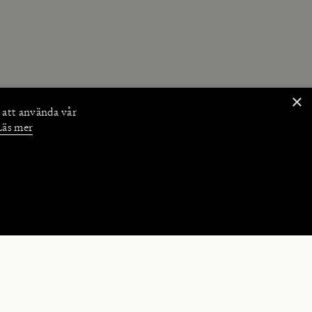
×
 att använda vår
Läs mer
NKTIONER