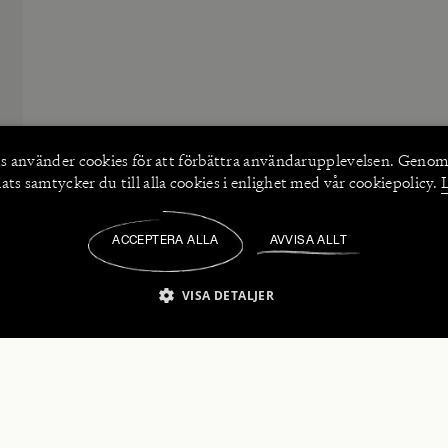
s använder
cookies
för att förbättra användarupplevelsen. Genom
ts samtycker du till alla cookies i enlighet med vår cookiepolicy.
ACCEPTERA ALLA
AVVISA ALLT
/
VISA DETALJER
IKT NÖDVÄNDIGT
PRESTANDA
INRIKTNING
FU
numerera på våra nyhetsbrev!
Strikt nödvändigt
Prestanda
Inriktning
Funktioner