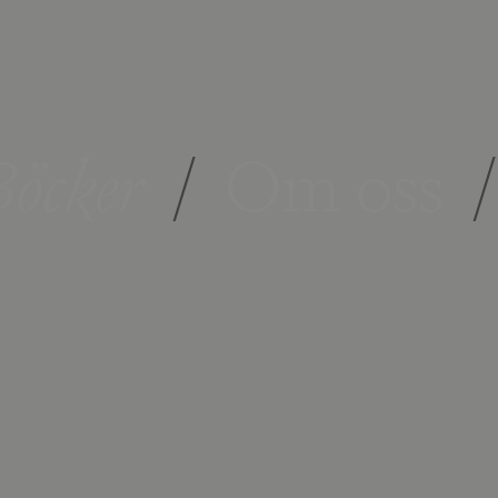
öcker
/
Om oss
/