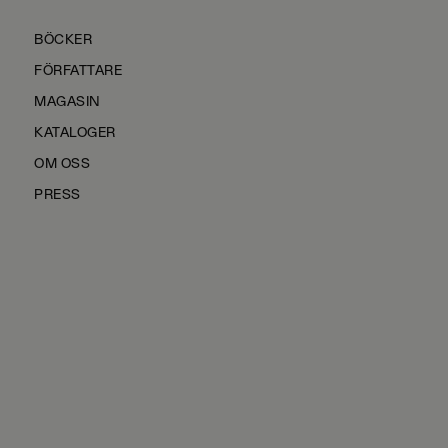
BÖCKER
FÖRFATTARE
MAGASIN
KATALOGER
OM OSS
PRESS
KONTAKTA OSS
HÅLLBARHET
MANUS