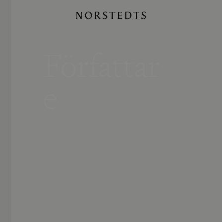
Författar
e